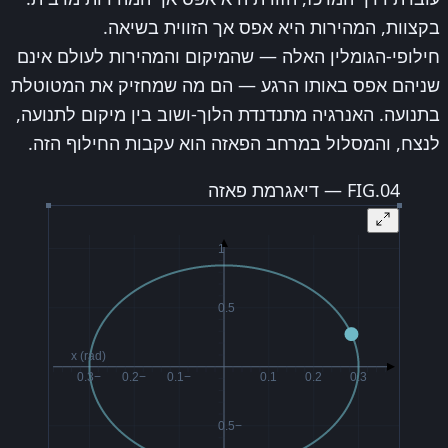
בקצוות, המהירות היא אפס אך הזווית בשיאה.
חילופי-הגומלין האלה — שהמיקום והמהירות לעולם אינם
שניהם אפס באותו הרגע — הם מה שמחזיק את המטוטלת
בתנועה. האנרגיה מתנדנדת הלוך-ושוב בין מיקום לתנועה,
לנצח, והמסלול במרחב הפאזה הוא עקבות החילוף הזה.
FIG.04 — דיאגרמת פאזה
1
0.5
x (rad)
−0.3
−0.2
−0.1
0.1
0.2
0.3
−0.5