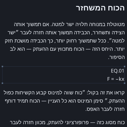
הכוח המשחזר
מטוטלת במנוחה תלויה ישר למטה. אם תמשוך אותה
הצידה ותשחרר, הכבידה תמשוך אותה חזרה לעבר ״ישר
למטה״. ככל שתמשוך רחוק יותר, כך הכבידה מושכת חזק
יותר. היחס הזה — הכוח מתכווץ עם ההעתק — הוא לב
הסיפור.
EQ.01
F = −kx
קראו את זה בקול: ״כוח שווה למינוס קבוע הקשיחות כפול
ההעתק.״ סימן המינוס הוא כל העניין — הכוח תמיד דוחף
חזרה לעבר האפס.
כוח מסוג כזה — פרופורציוני להעתק, מכוון חזרה לעבר