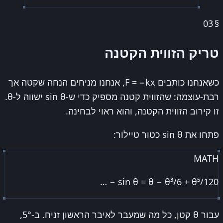
03
§
טריק הזווית הקטנה
כשאנחנו כותבים F = −kx, אנחנו מניחים הנחה שקטה אך
רבת-עוצמה: שהזווית קטנה מספיק כדי ש-sin θ ישווה ל-θ.
זו קירוב הזווית הקטנה, והוא ראוי לבחינה.
פתחו את sin θ כטור טיילור:
MATH
sin θ = θ − θ³/6 + θ⁵/120 − …
עבור θ קטן, כל מה שמעבר לאיבר הראשון זניח. ב-5°,