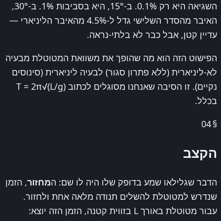
השגיאה היא רק 0.1%. ב-15°, היא בסביבות 1%. ב-30°,
האיבר מהסדר השלישי גדל ל-4.5% מהאיבר הליניארי —
עדיין קטן, אבל כבר לא בלתי-נראה.
הפישוט הזה הוא מה שהופך את משוואת המטוטלת מבעיה
לא-ליניארית (ללא פתרון סגור) לבעיה ליניארית (סינוסים
נקיים). זו הסיבה שאנחנו מסוגלים לכתוב T = 2π√(L/g)
בכלל.
04
§
הקצב
הדבר שגלילאו שמע בדופק שלו היה לו שם: ה
מחזור
, הזמן
שנדרש למטוטלת להשלים תנודה מלאה אחת ולחזור.
עבור מטוטלת באורך L בזווית קטנה, הזמן הזה יוצא: