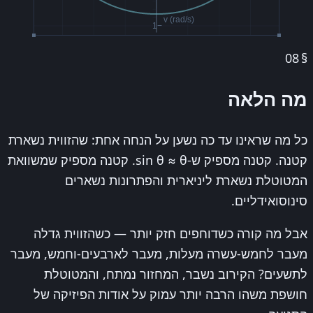
v (rad/s)
−1
08
§
מה הלאה
כל מה שראינו עד כה נשען על הנחה אחת: שהזווית נשארת
קטנה. קטנה מספיק ש-sin θ ≈ θ. קטנה מספיק שמשוואת
המטוטלת נשארת ליניארית והפתרונות נשארים
סינוסואידליים.
אבל מה קורה כשדוחפים חזק יותר — כשהזווית גדלה
מעבר לחמש-עשרה מעלות, מעבר לארבעים-וחמש, מעבר
לתשעים? הקירוב נשבר, המחזור נמתח, והמטוטלת
חושפת משהו הרבה יותר עמוק על אודות הפיזיקה של