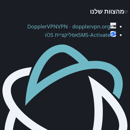
מהצוות שלנו
DopplerVPN
VPN · dopplervpn.org
SMS-Activate
אפליקציית iOS