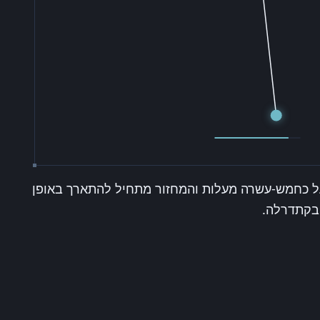
ויות הקטנות, שבו ניתן להחליף את sin θ ב-θ. דחוף את המשרעת מעל כחמש-עשרה מעלות והמחזור מתחיל להתארך באופן
 בקתדרלה.